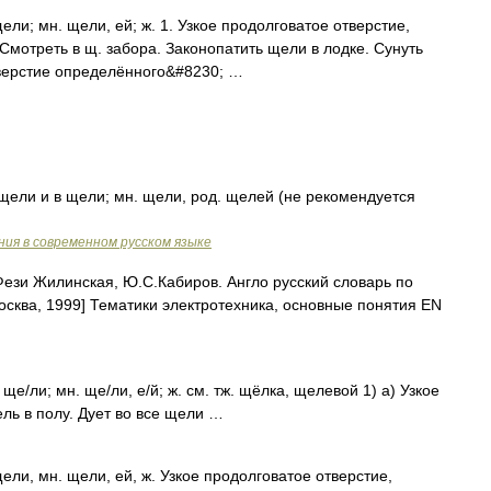
ели; мн. щели, ей; ж. 1. Узкое продолговатое отверстие,
 Смотреть в щ. забора. Законопатить щели в лодке. Сунуть
отверстие определённого&#8230; …
 щели и в щели; мн. щели, род. щелей (не рекомендуется
ия в современном русском языке
ези Жилинская, Ю.С.Кабиров. Англо русский словарь по
осква, 1999] Тематики электротехника, основные понятия EN
 ще/ли; мн. ще/ли, е/й; ж. см. тж. щёлка, щелевой 1) а) Узкое
ль в полу. Дует во все щели …
ели, мн. щели, ей, ж. Узкое продолговатое отверстие,