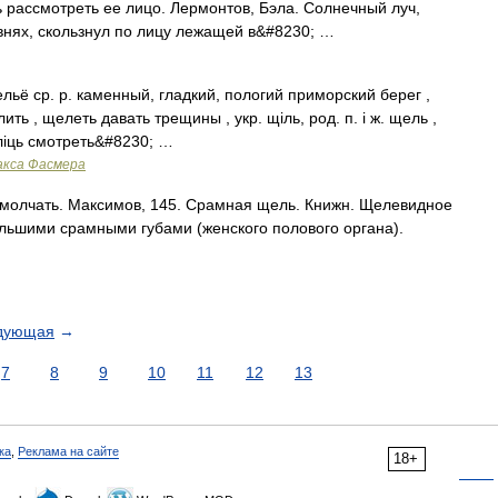
ь рассмотреть ее лицо. Лермонтов, Бэла. Солнечный луч,
внях, скользнул по лицу лежащей в&#8230; …
ельё ср. р. каменный, гладкий, пологий приморский берег ,
ить , щелеть давать трещины , укр. щiль, род. п. i ж. щель ,
елiць смотреть&#8230; …
акса Фасмера
амолчать. Максимов, 145. Срамная щель. Книжн. Щелевидное
ольшими срамными губами (женского полового органа).
дующая
→
7
8
9
10
11
12
13
ка
,
Реклама на сайте
18+