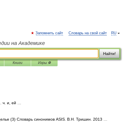
Запомнить сайт
Словарь на свой сайт
RU
едии на Академике
Найти!
Книги
Игры ⚽
. ч. и, ей …
щелье (3) Словарь синонимов ASIS. В.Н. Тришин. 2013 …