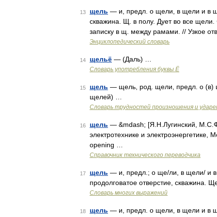
щель
— и, предл. о щели, в щели и в щ
13
скважина. Щ. в полу. Дует во все щели.
записку в щ. между рамами. // Узкое 
Энциклопедический словарь
щельё
— (Даль) …
14
Словарь употребления буквы Ё
щель
— щель, род. щели, предл. о (в)
15
щелей) …
Словарь трудностей произношения и ударен
щель
— &mdash; [Я.Н.Лугинский, М.С.Ф
16
электротехнике и электроэнергетике, М
opening …
Справочник технического переводчика
щель
— и, предл.; о ще/ли, в щели/ и в
17
продолговатое отверстие, скважина. Ще
Словарь многих выражений
щель
— и, предл. о щели, в щели и в щ
18