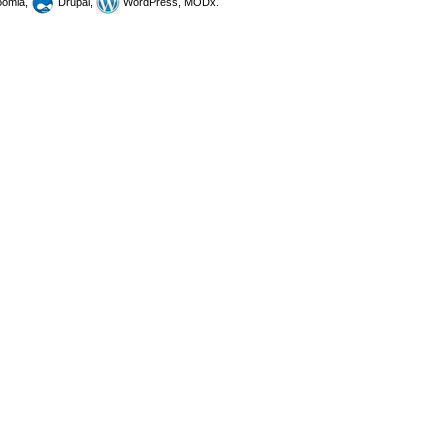
omla,
Drupal,
WordPress, MODx.