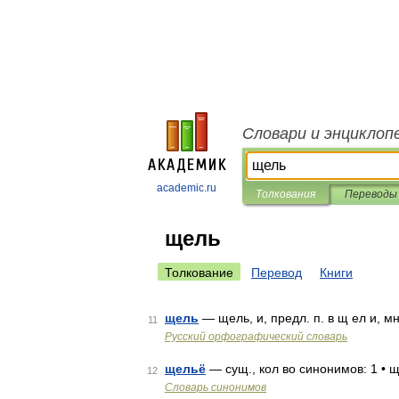
Словари и энциклоп
academic.ru
Толкования
Переводы
щель
Толкование
Перевод
Книги
щель
— щель, и, предл. п. в щ ел и, мн
11
Русский орфографический словарь
щельё
— сущ., кол во синонимов: 1 • 
12
Словарь синонимов