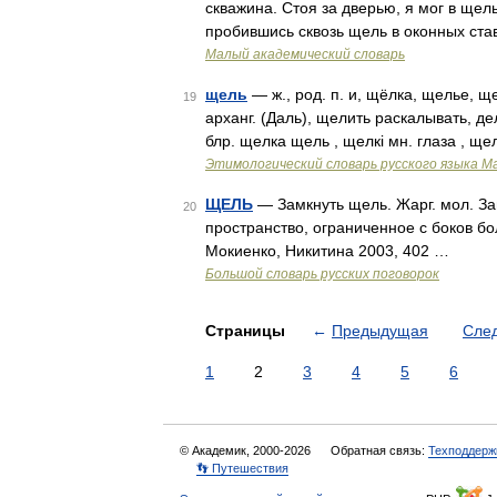
скважина. Стоя за дверью, я мог в щел
пробившись сквозь щель в оконных ста
Малый академический словарь
щель
— ж., род. п. и, щёлка, щелье, щ
19
арханг. (Даль), щелить раскалывать, дел
блр. щелка щель , щелкi мн. глаза , щ
Этимологический словарь русского языка М
ЩЕЛЬ
— Замкнуть щель. Жарг. мол. З
20
пространство, ограниченное с боков б
Мокиенко, Никитина 2003, 402 …
Большой словарь русских поговорок
Страницы
←
Предыдущая
Сле
1
2
3
4
5
6
© Академик, 2000-2026
Обратная связь:
Техподдерж
👣 Путешествия